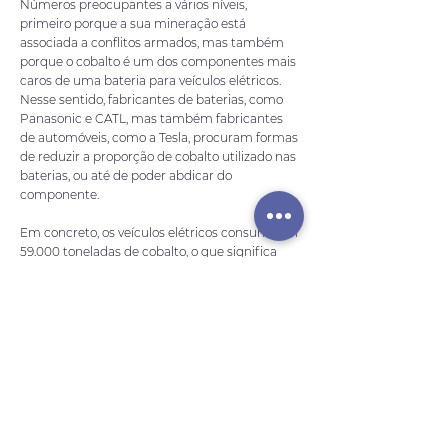
Números preocupantes a vários níveis,
primeiro porque a sua mineração está
associada a conflitos armados, mas também
porque o cobalto é um dos componentes mais
caros de uma bateria para veículos elétricos.
Nesse sentido, fabricantes de baterias, como
Panasonic e CATL, mas também fabricantes
de automóveis, como a Tesla, procuram formas
de reduzir a proporção de cobalto utilizado nas
baterias, ou até de poder abdicar do
componente.
Em concreto, os veículos elétricos consumiram
59.000 toneladas de cobalto, o que significa
que foram responsáveis por 34% do total
consumido ao longo do ano passado,
esperando-se que represente a metade em
2026.
De acordo com o estudo, os fabricantes de
smartphone consumiram 26 mil toneladas
deste mineral usado nas baterias, enquanto os
laptops e tablets responderam por 16 mil
toneladas da demanda total, que chegou às 175