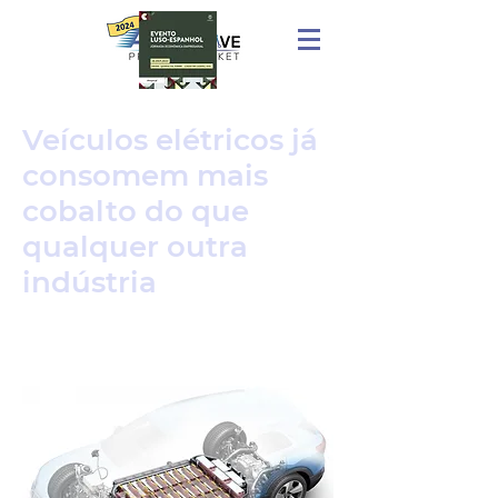
Veículos elétricos já
consomem mais
cobalto do que
qualquer outra
indústria